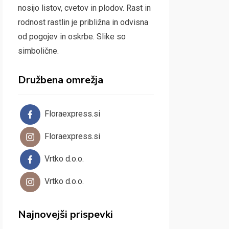
nosijo listov, cvetov in plodov. Rast in
rodnost rastlin je približna in odvisna
od pogojev in oskrbe. Slike so
simbolične.
Družbena omrežja
Floraexpress.si
Floraexpress.si
Vrtko d.o.o.
Vrtko d.o.o.
Najnovejši prispevki