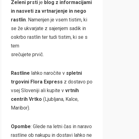
Zeleni prsti
je
blog z informacijami
in nasveti za vrtnarjenje in nego
rastlin
. Namenjen je vsem tistim, ki
se že ukvarjate z sajenjem sadik in
oskrbo rastlin ter tudi tistim, ki se s
tem
srečujete prvič.
Rastline
lahko naročite v
spletni
trgovini
Flora Express
z dostavo po
vsej Sloveniji ali kupite v
vrtnih
centrih Vrtko
(Ljubljana, Kalce,
Maribor).
Opombe
: Glede na letni čas in naravo
rastline ob nakupu in dostavi lahko ne