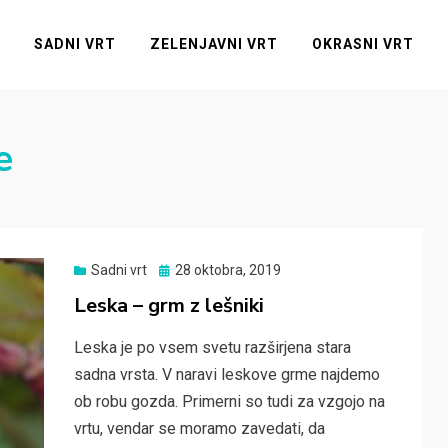
SADNI VRT
ZELENJAVNI VRT
OKRASNI VRT
e
Posted
Sadni vrt
28 oktobra, 2019
on
Leska – grm z lešniki
Leska je po vsem svetu razširjena stara
sadna vrsta. V naravi leskove grme najdemo
ob robu gozda. Primerni so tudi za vzgojo na
vrtu, vendar se moramo zavedati, da