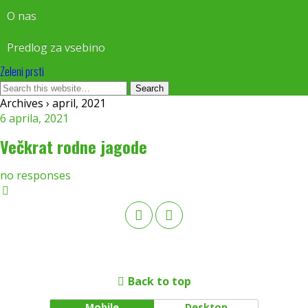
O nas
Predlog za vsebino
Zeleni prsti
Archives › april, 2021
6 aprila, 2021
Večkrat rodne jagode
no responses
Back to top
Mobile
Desktop