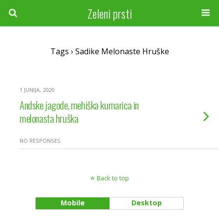
Zeleni prsti
Tags › Sadike Melonaste Hruške
1 JUNIJA, 2020
Andske jagode, mehiška kumarica in
melonasta hruška
NO RESPONSES
Back to top
Mobile
Desktop