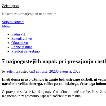
Zeleni prsti
Nasveti za vrtnarjenje in nego rastlin
Skip to content
Menu
Sadni vrt
Zelenjavni vrt
Okrasni vrt
Sobne rastline
Predlog za vsebino
7 najpogostejših napak pri presajanju rastl
by
zelenipr
Posted on
3 avgusta, 2023
3 avgusta, 2023
Imeti doma pravo džunglo in zanjo tudi ustrezno skrbeti, ni vedno
naredimo veliko dobrega, veliko pa tudi slabega, če se tega loti
Čeprav je res, da se izkušenj največ naučimo, ni nič narobe, če se ž
izognemo in zagotovimo uspešen začetek rasti rastlini.