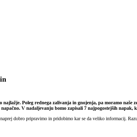
in
 najlažje. Poleg rednega zalivanja in gnojenja, pa moramo naše zel
mo napačno. V nadaljevanju bomo zapisali 7 najpogostejših napak, k
e vnaprej dobro pripravimo in pridobimo kar se da veliko informacij. Ra