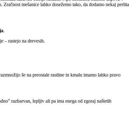
ago. Zračnost mešanice lahko dosežemo tako, da dodamo nekaj perlita
ja
.
 – rastejo na drevesih.
 razmnožijo še na preostale rastline in kmalu imamo lahko pravo
dno” razbarvan, lepljiv ali pa ima enega od zgoraj naštetih