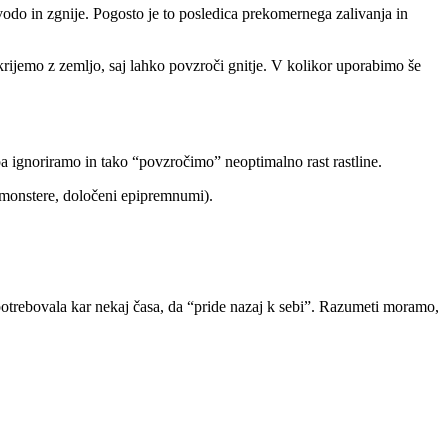
vodo in zgnije. Pogosto je to posledica prekomernega zalivanja in
rijemo z zemljo, saj lahko povzroči gnitje. V kolikor uporabimo še
pa ignoriramo in tako “povzročimo” neoptimalno rast rastline.
i (monstere, določeni epipremnumi).
potrebovala kar nekaj časa, da “pride nazaj k sebi”. Razumeti moramo,