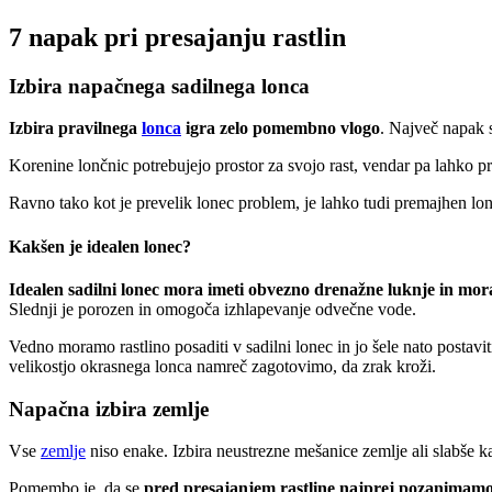
7 napak pri presajanju rastlin
Izbira napačnega sadilnega lonca
Izbira pravilnega
lonca
igra zelo pomembno vlogo
. Največ napak s
Korenine lončnic potrebujejo prostor za svojo rast, vendar pa lahko p
Ravno tako kot je prevelik lonec problem, je lahko tudi premajhen lone
Kakšen je idealen lonec?
Idealen sadilni lonec mora imeti obvezno drenažne luknje in mora
Slednji je porozen in omogoča izhlapevanje odvečne vode.
Vedno moramo rastlino posaditi v sadilni lonec in jo šele nato postavit
velikostjo okrasnega lonca namreč zagotovimo, da zrak kroži.
Napačna izbira zemlje
Vse
zemlje
niso enake. Izbira neustrezne mešanice zemlje ali slabše ka
Pomembo je, da se
pred presajanjem rastline najprej pozanimamo