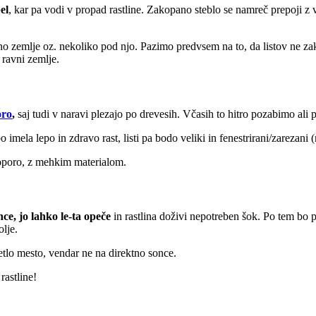
el
, kar pa vodi v propad rastline. Zakopano steblo se namreč prepoji z 
no zemlje oz. nekoliko pod njo. Pazimo predvsem na to, da listov ne zak
 ravni zemlje.
ro
,
saj tudi v naravi plezajo po drevesih. Včasih to hitro pozabimo ali 
imela lepo in zdravo rast, listi pa bodo veliki in fenestrirani/zarezan
a oporo, z mehkim materialom.
e, jo lahko le-ta opeče
in rastlina doživi nepotreben šok. Po tem bo 
olje.
etlo mesto, vendar ne na direktno sonce.
rastline!