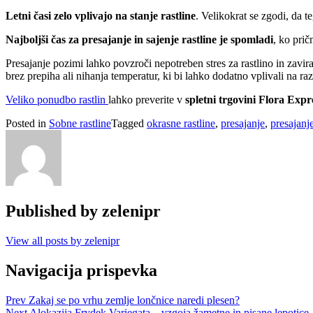
Letni časi zelo vplivajo na stanje rastline
. Velikokrat se zgodi, da 
Najboljši čas za presajanje in sajenje rastline je spomladi
, ko prič
Presajanje pozimi lahko povzroči nepotreben stres za rastlino in zavi
brez prepiha ali nihanja temperatur, ki bi lahko dodatno vplivali na raz
Veliko ponudbo rastlin
lahko preverite v
spletni trgovini Flora Expr
Posted in
Sobne rastline
Tagged
okrasne rastline
,
presajanje
,
presajanj
Published by
zelenipr
View all posts by zelenipr
Navigacija prispevka
Prev
Zakaj se po vrhu zemlje lončnice naredi plesen?
Next
Alokazija Frydek Variegata – vzgoja žametne in pisane lepotice