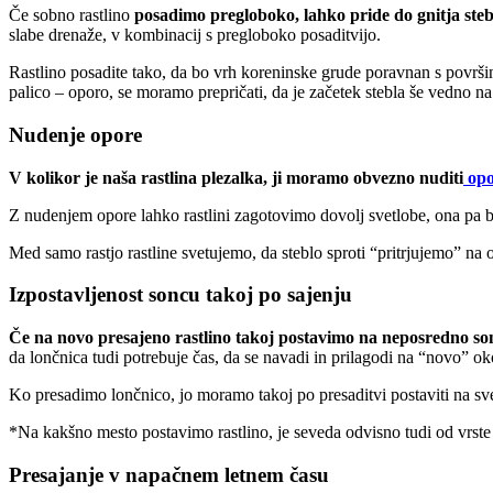
Če sobno rastlino
posadimo pregloboko, lahko pride do gnitja steb
slabe drenaže, v kombinacij s pregloboko posaditvijo.
Rastlino posadite tako, da bo vrh koreninske grude poravnan s površi
palico – oporo, se moramo prepričati, da je začetek stebla še vedno na
Nudenje opore
V kolikor je naša rastlina
plezalka, ji moramo obvezno nuditi
opo
Z nudenjem opore lahko rastlini zagotovimo dovolj svetlobe, ona pa bo 
Med samo rastjo rastline svetujemo, da steblo sproti “pritrjujemo” n
Izpostavljenost soncu takoj po sajenju
Če na novo presajeno rastlino takoj postavimo na neposredno sonc
da lončnica tudi potrebuje čas, da se navadi in prilagodi na “novo” ok
Ko presadimo lončnico, jo moramo takoj po presaditvi postaviti na sv
*Na kakšno mesto postavimo rastlino, je seveda odvisno tudi od vrste 
Presajanje v napačnem letnem času