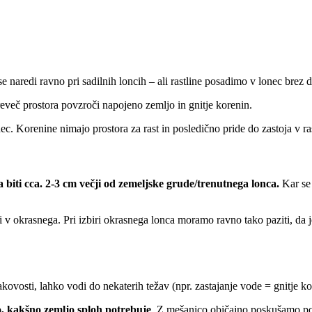
e naredi ravno pri sadilnih loncih – ali rastline posadimo v lonec brez 
reveč prostora povzroči napojeno zemljo in gnitje korenin.
c. Korenine nimajo prostora za rast in posledično pride do zastoja v ras
 biti cca. 2-3 cm večji od zemeljske grude/trenutnega lonca.
Kar se 
i v okrasnega. Pri izbiri okrasnega lonca moramo ravno tako paziti, da je
kovosti, lahko vodi do nekaterih težav (npr. zastajanje vode = gnitje ko
, kakšno zemljo sploh potrebuje
. Z mešanico običajno poskušamo pos