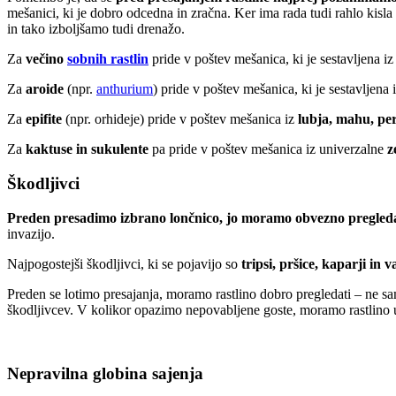
mešanici, ki je dobro odcedna in zračna. Ker ima rada tudi rahlo kis
in tako izboljšamo tudi drenažo.
Za
večino
sobnih rastlin
pride v poštev mešanica, ki je sestavljena i
Za
aroide
(npr.
anthurium
) pride v poštev mešanica, ki je sestavljena 
Za
epifite
(npr. orhideje) pride v poštev mešanica iz
lubja, mahu, perl
Za
kaktuse in sukulente
pa pride v poštev mešanica iz univerzalne
z
Škodljivci
Preden presadimo izbrano lončnico, jo moramo obvezno pregledat
invazijo.
Najpogostejši škodljivci, ki se pojavijo so
tripsi, pršice, kaparji in v
Preden se lotimo presajanja, moramo rastlino dobro pregledati – ne sam
škodljivcev. V kolikor opazimo nepovabljene goste, moramo rastlino us
Nepravilna globina sajenja