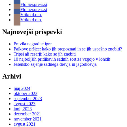
Floraexpress.si
Floraexpress.si
Vrtko d.o.o.
Vrtko d.o.o.
Najnovejši prispevki
Pravila nagradne igre
Pajkove pršice: kako jih prepoznati in se jih uspešno znebiti?
Tripsi ali resarji: kako se jih znebiti
10 najboljših pritlikavih sadnih sort za vzgojo v loncih
Jesensko sajenje sadnega drevja in jagodičevja
Arhivi
maj 2024
oktober 2023
september 2023
avgust 2023
junij 2023
december 2021
november 2021
avgust 2021