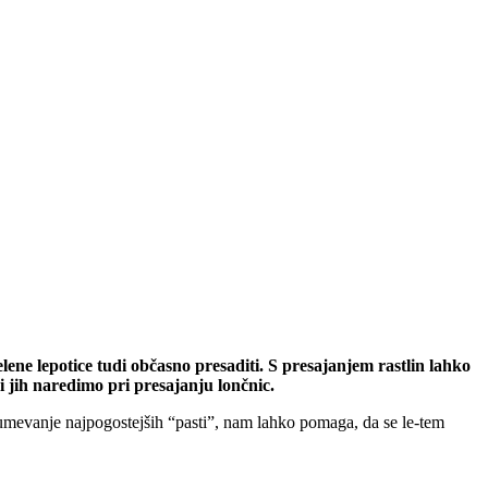
ene lepotice tudi občasno presaditi. S presajanjem rastlin lahko
i jih naredimo pri presajanju lončnic.
zumevanje najpogostejših “pasti”, nam lahko pomaga, da se le-tem