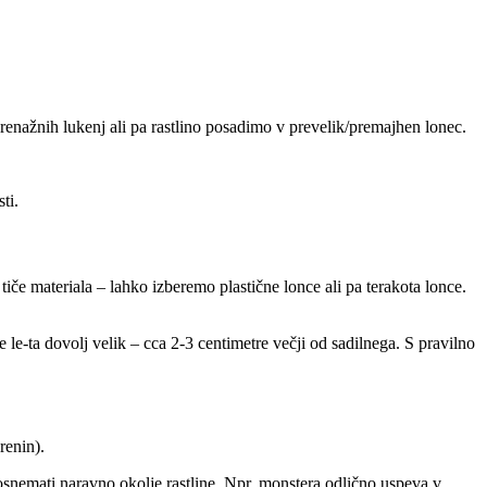
drenažnih lukenj ali pa rastlino posadimo v prevelik/premajhen lonec.
ti.
tiče materiala – lahko izberemo plastične lonce ali pa terakota lonce.
 le-ta dovolj velik – cca 2-3 centimetre večji od sadilnega. S pravilno
renin).
nemati naravno okolje rastline. Npr. monstera odlično uspeva v