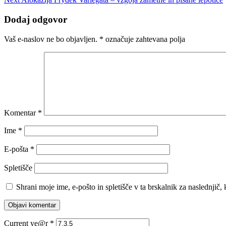
Dodaj odgovor
Vaš e-naslov ne bo objavljen.
*
označuje zahtevana polja
Komentar
*
Ime
*
E-pošta
*
Spletišče
Shrani moje ime, e-pošto in spletišče v ta brskalnik za naslednjič
Current ye@r
*