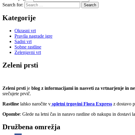
Search for:
Search
Kategorije
Okrasni vrt
Pravila nagrade igre
Sadni vrt
Sobne rastline
Zelenjavni vrt
Zeleni prsti
Zeleni prsti
je
blog z informacijami in nasveti za vrtnarjenje in ne
srečujete prvič.
Rastline
lahko naročite v
spletni trgovini
Flora Express
z dostavo po
Opombe
: Glede na letni čas in naravo rastline ob nakupu in dostavi l
Družbena omrežja