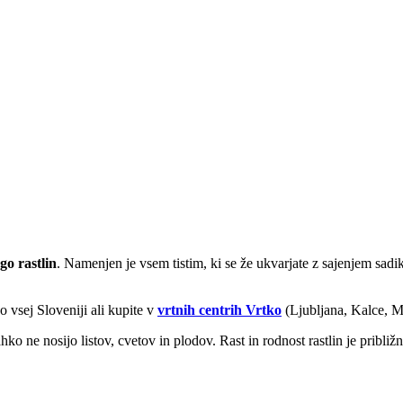
go rastlin
. Namenjen je vsem tistim, ki se že ukvarjate z sajenjem sadik i
 vsej Sloveniji ali kupite v
vrtnih centrih Vrtko
(Ljubljana, Kalce, M
ahko ne nosijo listov, cvetov in plodov. Rast in rodnost rastlin je pribli