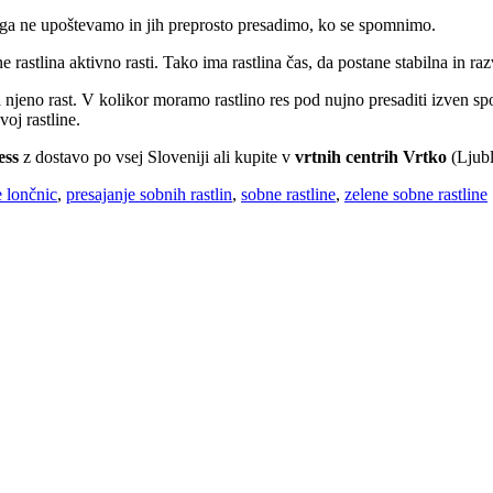
tega ne upoštevamo in jih preprosto presadimo, ko se spomnimo.
ne rastlina aktivno rasti. Tako ima rastlina čas, da postane stabilna in 
ra njeno rast. V kolikor moramo rastlino res pod nujno presaditi izven 
voj rastline.
ess
z dostavo po vsej Sloveniji ali kupite v
vrtnih centrih Vrtko
(Ljubl
e lončnic
,
presajanje sobnih rastlin
,
sobne rastline
,
zelene sobne rastline