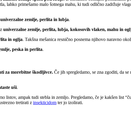
la tla, lahko primešamo malo šotnega mahu, ki tudi odlično zadržuje vl
z
univerzalne zemlje, perlita in lubja
.
iz
univerzalne zemlje, perlita, lubja, kokosovih vlaken, mahu in ogl
ita in oglja
. Takšna mešanica resnično posnema njihovo naravno okolje
emlje, peska in perlita
.
i za morebitne škodljivce.
Če jih spregledamo, se zna zgoditi, da se
ataste uši
.
o listov, ampak tudi stebla in zemljo. Pregledamo, če je kakšen list “ču
trezno tretirati z
insekticidom
ter jo izolirati.