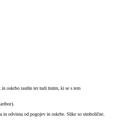
n oskrbo rastlin ter tudi tistim, ki se s tem
aribor).
žna in odvisna od pogojev in oskrbe. Slike so simbolične.