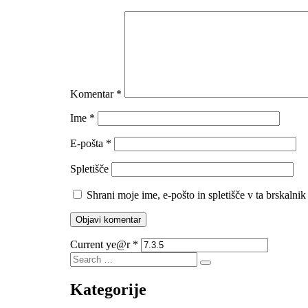
Komentar
*
Ime
*
E-pošta
*
Spletišče
Shrani moje ime, e-pošto in spletišče v ta brskalni
Current ye@r
*
Search
Search
for:
Kategorije