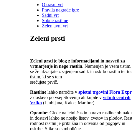
Okrasni vrt
Pravila nagrade igre
Sadni vrt
Sobne rastline
Zelenjavni vrt
Zeleni prsti
Zeleni prsti
je
blog z informacijami in nasveti za
vrtnarjenje in nego rastlin
. Namenjen je vsem tistim,
se že ukvarjate z sajenjem sadik in oskrbo rastlin ter tu
tistim, ki se s tem
srečujete prvič.
Rastline
lahko naročite v
spletni trgovini
Flora Expr
z dostavo po vsej Sloveniji ali kupite v
vrtnih centrih
Vrtko
(Ljubljana, Kalce, Maribor).
Opombe
: Glede na letni čas in naravo rastline ob nak
in dostavi lahko ne nosijo listov, cvetov in plodov. Rast
rodnost rastlin je približna in odvisna od pogojev in
oskrbe. Slike so simbolične.