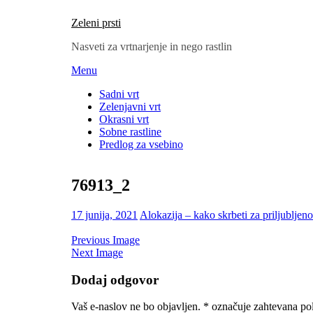
Zeleni prsti
Nasveti za vrtnarjenje in nego rastlin
Skip
Menu
to
Sadni vrt
content
Zelenjavni vrt
Okrasni vrt
Sobne rastline
Predlog za vsebino
76913_2
Posted
17 junija, 2021
Alokazija – kako skrbeti za priljubljeno
on
Previous Image
Next Image
Dodaj odgovor
Vaš e-naslov ne bo objavljen.
*
označuje zahtevana pol