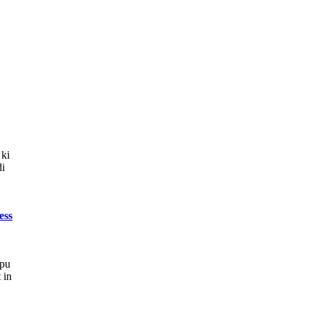
 ki
di
ess
upu
 in