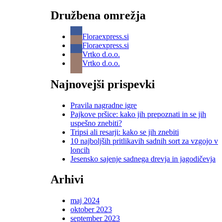
Družbena omrežja
Floraexpress.si
Floraexpress.si
Vrtko d.o.o.
Vrtko d.o.o.
Najnovejši prispevki
Pravila nagradne igre
Pajkove pršice: kako jih prepoznati in se jih
uspešno znebiti?
Tripsi ali resarji: kako se jih znebiti
10 najboljših pritlikavih sadnih sort za vzgojo v
loncih
Jesensko sajenje sadnega drevja in jagodičevja
Arhivi
maj 2024
oktober 2023
september 2023