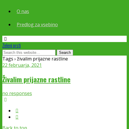
O nas
Predlog za vsebino
Zeleni prsti
Tags › živalim prijazne rastline
22 februarja, 2021
Živalim prijazne rastline
no responses
Back to top