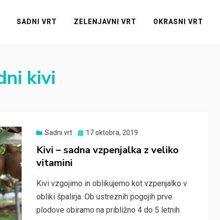
SADNI VRT
ZELENJAVNI VRT
OKRASNI VRT
ni kivi
Posted
Sadni vrt
17 oktobra, 2019
on
Kivi – sadna vzpenjalka z veliko
vitamini
Kivi vzgojimo in oblikujemo kot vzpenjalko v
obliki špalirja. Ob ustreznih pogojih prve
plodove obiramo na približno 4 do 5 letnih