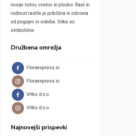
nosijo listov, cvetov in plodov. Rast in
rodnost rastlin je približna in odvisna
od pogojev in oskrbe. Slike so
simbolične.
Družbena omrežja
Floraexpress.si
Floraexpress.si
Vrtko d.o.o.
Vrtko d.o.o.
Najnovejši prispevki