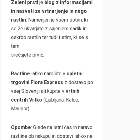
Zeleni prsti
je
blog z informacijami
in nasveti za vrtnarjenje in nego
rastlin
. Namenjen je vsem tistim, ki
se že ukvarjate z sajenjem sadik in
oskrbo rastlin ter tudi tistim, ki se s
tem
srečujete prvič.
Rastline
lahko naročite v
spletni
trgovini
Flora Express
z dostavo po
vsej Sloveniji ali kupite v
vrtnih
centrih Vrtko
(Ljubljana, Kalce,
Maribor).
Opombe
: Glede na letni čas in naravo
rastline ob nakupu in dostavi lahko ne